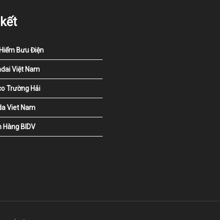
 kết
Hiểm Bưu Điện
dai Việt Nam
o Trường Hải
a Viet Nam
 Hàng BIDV