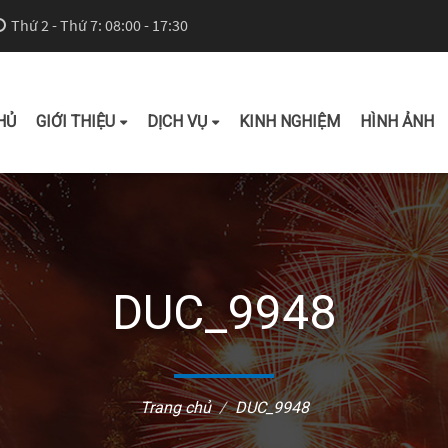
Thứ 2 - Thứ 7: 08:00 - 17:30
HỦ
GIỚI THIỆU
DỊCH VỤ
KINH NGHIỆM
HÌNH ẢNH
DUC_9948
Trang chủ
DUC_9948