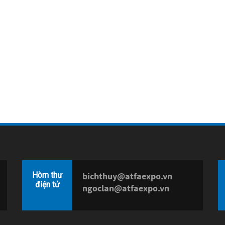
Hòm thư
bichthuy@atfaexpo.vn
điện tử
ngoclan@atfaexpo.vn