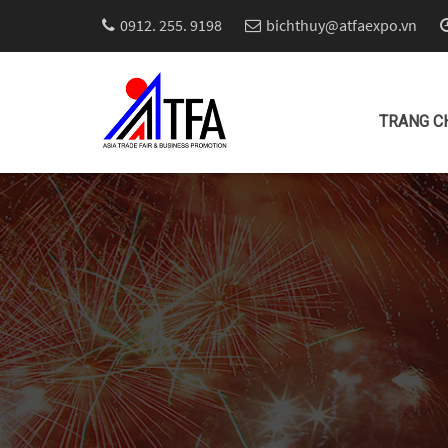
0912. 255. 9198
bichthuy@atfaexpo.vn
TRANG C