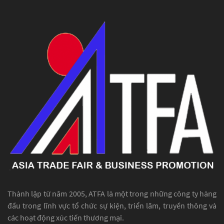
Thành lập từ năm 2005, ATFA là một trong những công ty hàng
đầu trong lĩnh vực tổ chức sự kiện, triển lãm, truyền thông và
các hoạt động xúc tiến thương mại.