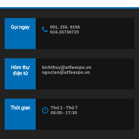
091. 255. 9198
Gọi ngay
024.35736729
bichthuy@atfaexpo.vn
Hòm thư
ngoclan@atfaexpo.vn
điện tử
Thứ 2 - Thứ 7
Thời gian
08:00 - 17:30