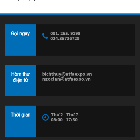
091. 255. 9198
Gọi ngay
024.35736729
bichthuy@atfaexpo.vn
Hòm thư
ngoclan@atfaexpo.vn
điện tử
Thứ 2 - Thứ 7
Thời gian
08:00 - 17:30