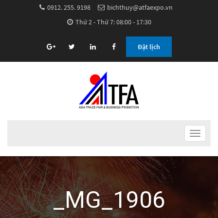
0912. 255. 9198
bichthuy@atfaexpo.vn
Thứ 2 - Thứ 7: 08:00 - 17:30
Đặt lịch
Toggle
navigat
_MG_1906